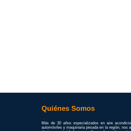
Quiénes Somos
Más de 30 años especializados en aire acondici
automóviles y maquinaria pesada en la región, nos a