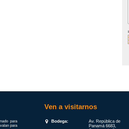
Ven a visitarnos
onado para
Bodega:
Av. República de
valan para
Panamá 6683,