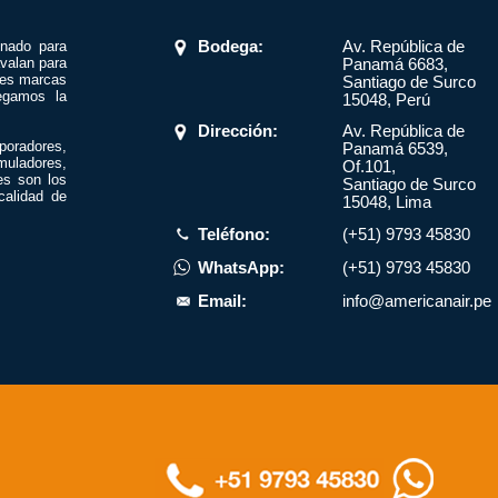
onado para
Bodega:
Av. República de
valan para
Panamá 6683,
res marcas
Santiago de Surco
egamos la
15048, Perú
Dirección:
Av. República de
poradores,
Panamá 6539,
muladores,
Of.101,
es son los
Santiago de Surco
calidad de
15048, Lima
Teléfono:
(+51) 9793 45830
WhatsApp:
(+51) 9793 45830
Email:
info@americanair.pe