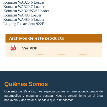
Komatsu WA320-6 Loader
Komatsu WA320-7 Loader
Komatsu WA320PZ-6 Loader
Komatsu WA480 Loader
Komatsu WA480-5 Loader
Liugong Excavadora 922E
...
Archivos de este producto
Ver PDF
Quiénes Somos
Con más de 25 años, nos especializamos en aire acondicionado de
automóviles y maquinaria pesada. Nuestro conocimiento en el área
nos avala y dan valor al servicio que le brindamos.