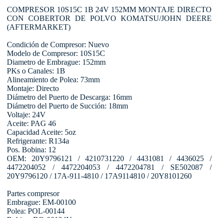
COMPRESOR 10S15C 1B 24V 152MM MONTAJE DIRECTO
CON COBERTOR DE POLVO KOMATSU/JOHN DEERE
(AFTERMARKET)
Condición de Compresor: Nuevo
Modelo de Compresor: 10S15C
Diametro de Embrague: 152mm
PKs o Canales: 1B
Alineamiento de Polea: 73mm
Montaje: Directo
Diámetro del Puerto de Descarga: 16mm
Diámetro del Puerto de Succión: 18mm
Voltaje: 24V
Aceite: PAG 46
Capacidad Aceite: 5oz
Refrigerante: R134a
Pos. Bobina: 12
OEM: 20Y9796121 / 4210731220 / 4431081 / 4436025 /
4472204052 / 4472204053 / 4472204781 / SE502087 /
20Y9796120 / 17A-911-4810 / 17A9114810 / 20Y8101260
Partes compresor
Embrague: EM-00100
Polea: POL-00144