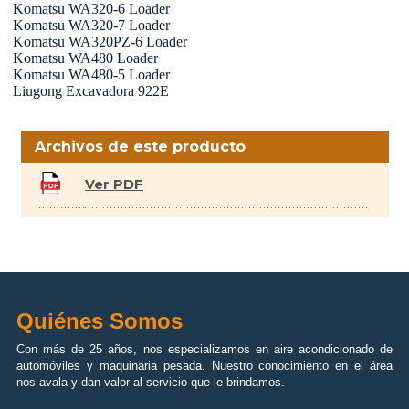
Komatsu WA320-6 Loader
Komatsu WA320-7 Loader
Komatsu WA320PZ-6 Loader
Komatsu WA480 Loader
Komatsu WA480-5 Loader
Liugong Excavadora 922E
...
Archivos de este producto
Ver PDF
Quiénes Somos
Con más de 25 años, nos especializamos en aire acondicionado de
automóviles y maquinaria pesada. Nuestro conocimiento en el área
nos avala y dan valor al servicio que le brindamos.