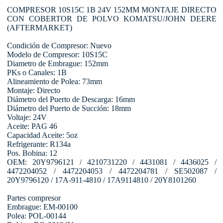
COMPRESOR 10S15C 1B 24V 152MM MONTAJE DIRECTO
CON COBERTOR DE POLVO KOMATSU/JOHN DEERE
(AFTERMARKET)
Condición de Compresor: Nuevo
Modelo de Compresor: 10S15C
Diametro de Embrague: 152mm
PKs o Canales: 1B
Alineamiento de Polea: 73mm
Montaje: Directo
Diámetro del Puerto de Descarga: 16mm
Diámetro del Puerto de Succión: 18mm
Voltaje: 24V
Aceite: PAG 46
Capacidad Aceite: 5oz
Refrigerante: R134a
Pos. Bobina: 12
OEM: 20Y9796121 / 4210731220 / 4431081 / 4436025 /
4472204052 / 4472204053 / 4472204781 / SE502087 /
20Y9796120 / 17A-911-4810 / 17A9114810 / 20Y8101260
Partes compresor
Embrague: EM-00100
Polea: POL-00144