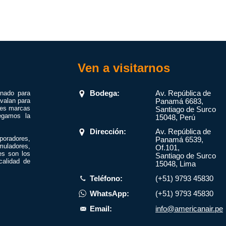
Ven a visitarnos
onado para
Bodega:
Av. República de
valan para
Panamá 6683,
res marcas
Santiago de Surco
egamos la
15048, Perú
Dirección:
Av. República de
poradores,
Panamá 6539,
muladores,
Of.101,
es son los
Santiago de Surco
calidad de
15048, Lima
Teléfono:
(+51) 9793 45830
WhatsApp:
(+51) 9793 45830
Email:
info@americanair.pe