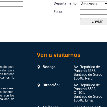
Departamento:
Fono:
Ven a visitarnos
onado para
Bodega:
Av. República de
valan para
Panamá 6683,
res marcas
Santiago de Surco
egamos la
15048, Perú
Dirección:
Av. República de
poradores,
Panamá 6539,
muladores,
Of.101,
es son los
Santiago de Surco
calidad de
15048, Lima