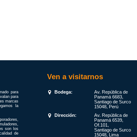
Ven a visitarnos
onado para
Bodega:
Av. República de
valan para
Panamá 6683,
res marcas
Santiago de Surco
egamos la
15048, Perú
Dirección:
Av. República de
poradores,
Panamá 6539,
muladores,
Of.101,
es son los
Santiago de Surco
calidad de
15048, Lima