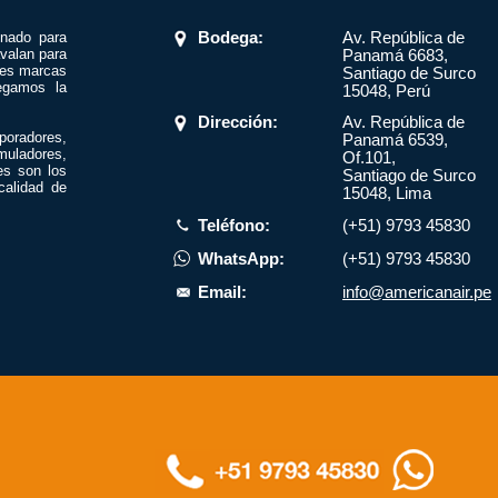
onado para
Bodega:
Av. República de
valan para
Panamá 6683,
res marcas
Santiago de Surco
egamos la
15048, Perú
Dirección:
Av. República de
poradores,
Panamá 6539,
muladores,
Of.101,
es son los
Santiago de Surco
calidad de
15048, Lima
Teléfono:
(+51) 9793 45830
WhatsApp:
(+51) 9793 45830
Email:
info@americanair.pe